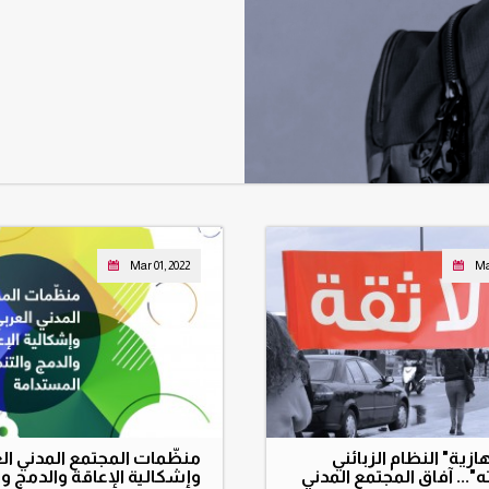
Mar 01, 2022
Ma
هازية" النظام الزبائني
منظّمات المجتمع المدني ال
ه"... آفاق المجتمع المدني
وإشكالية الإعاقة والدمج وا