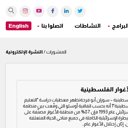
لبرامج
النشاطات
اتصلوا بنا
English
المنشورات /
النشرة الإلكترونية
لأغوار الفلسطينية
فلسطينية – سوزان أبو فرحةتظهر معطيات دراسة "التعليم
للطفولة المبكرة في الأغوار الفلسطينية"1 أنه بحسب اتفاقية أوسلو التي وقّعت بين منظمة
التحرير الفلسطينية والإحتلال الإسرائيلي عام 1993 فإن 87% من منطقة الأغوار مصنّفة على
يطرة الإسرائيلية الكاملة في جميع مناحي الحياة المتعلقة
 إبّان إحتلال الأغوار عام…