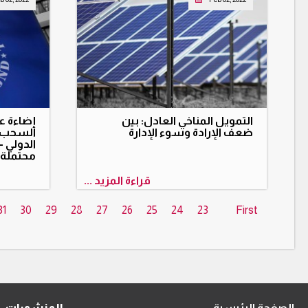
التمويل المناخي العادل: بين
إضاءة 
ضعف الإرادة وسوء الإدارة
السحب ا
الدولي –
محتملة
قراءة المزيد ...
31
30
29
28
27
26
25
24
23
First
الصفحة الرئيسية
المنشورات