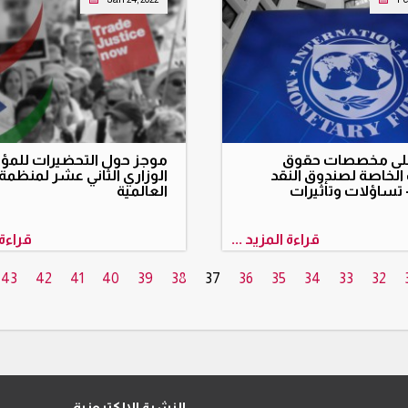
على مخصصات حقوق
موجز حول التحضيرات للمؤت
لخاصة لصندوق النقد
الوزاري الثاني عشر لمنظمة ا
 تساؤلات وتأثيرات
العالمية
قراءة المزيد ...
قراءة 
43
42
41
40
39
38
37
36
35
34
33
32
النشرة الإلكترونية