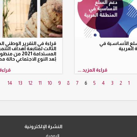
لع الأساسية في
قراءة في التقرير الوطني ا
 العربية
الثالث لمتابعة أهداف التنمي
المستدامة 2021 من 
بُعد النوع الاجتماعي حالة م
قراءة المزيد ...
قراءة 
14
13
12
11
10
9
8
7
6
5
4
3
2
1
النشرة الإلكترونية
اليومية