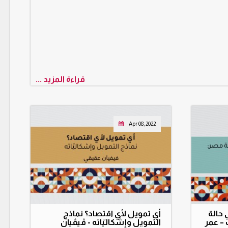
قراءة المزيد ...
Apr 08, 2022
 حالة
أي تمويل لأي اقتصاد؟ نماذج
 – عمر
التمويل وإشكاليّاته ‪-‬ ڤيڤيان