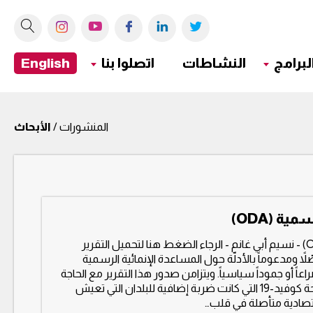
لبرامج
النشاطات
اتصلوا بنا
English
المنشورات /
الأبحاث
ة (ODA)
‫المساعدة الإنمائية الرسمية (ODA) - نسيم أبي غانم - الرجاء الضغط هنا لتحميل التقرير
مفصّلاً ومدعوماً بالأدلّة حول المساعدة الإنمائية الرسمية
اعاً أو جموداً سياسياً. ويتزامن صدور هذا التقرير مع الحاجة
الملحّة إلى الدعم التنموي بعد جائحة كوفيد-19 التي كانت ضربة إضافية للبلدان التي تعيش
صادية متأصلة في قلب…