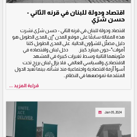
اقتصاد ودولة للبنان في قرنه الثاني‪ ‬-
حسن شرّي
اقتصاد ودولة للبنان في قرنه الثاني‪ ‬- حسن شرّي‪ ‬نشرت
هذه المقالة سابقًا على موقع المدن "إن المدى الطويل هو
دليل مضلّل للشؤون الحالية. على المدى الطويل كلنا
أموات"–جون مينارد كينز. ‪ ‬دخل لبنان واقتصاده في
مئويتهما الثانية وسط تغيرات كبيرة في المشهد
الاقتصادي والسياسي العالمي. فلا يزال لبنان يرزح تحت
أسوأ أزمة اقتصادية واجتماعية منذ نشأته، بينما تُعيد الدول
المتقدمة تموضعها في النظام…
قراءة المزيد ...
Jan 05, 2024