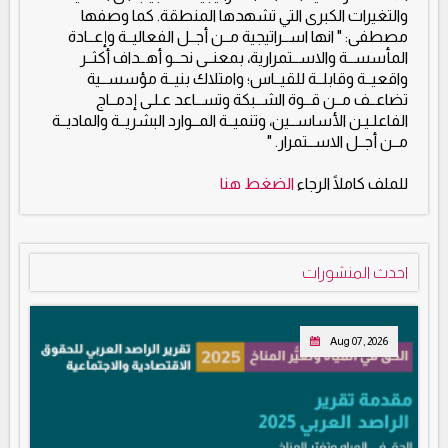
والتغيرات الكبرى التي تشهدها المنطقة. كما وصفها
مصطفى: " انها اســراتيجية مــن أجــل الفعاليــة وإعــادة
المأسســة والاســتمرارية، بمعنــى نحــو أهــداف أكثــر
واقعيــة وقابلــة للقيــاس؛ وامتلاك بنيــة مؤسســية
تضاعــف مــن قــوة الشــبكة وتســاعد عـلـى إدمــاج
الفاعلـيـن الأساســين، وتنميــة المــوارد البشريــة والماديــة
مــن أجــل الاســتمرار. "
للملف كاملًا الرجاء
الضغط هنا
احدث المنشورات
Aug 07, 2026