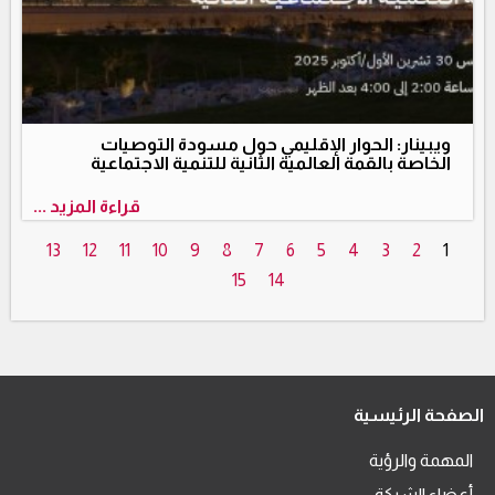
ويبينار: الحوار الإقليمي حول مسودة التوصيات
الخاصة بالقمة العالمية الثانية للتنمية الاجتماعية
قراءة المزيد ...
13
12
11
10
9
8
7
6
5
4
3
2
1
15
14
الصفحة الرئيسية
المهمة والرؤية
أعضاء الشبكة