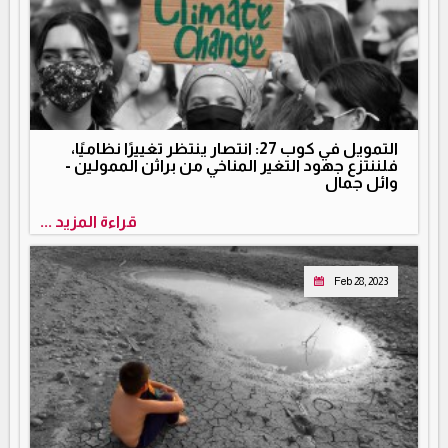
التمويل في كوب 27: انتصار ينتظر تغييرًا نظاميًا،
فلننتزع جهود التغير المناخي من براثن الممولين -
وائل جمال
قراءة المزيد ...
Feb 28, 2023