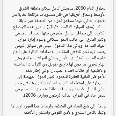
بحلول العام 2050، سيعيش كامل سكان منطقة الشرق
الأوسط وشمال أفريقيا في ظلّ مستويات مرتفعة للغاية من
الإجهاد المائي، فيما ستغدو أجزاء من المنطقة غير قابلة
للسكن (معهد الموارد العالمية، 2023). وتُعزى هذه الأوضاع
الكارثية إلى تضافر عوامل عدّة، من بينها الجفاف الطبيعي
وتغيّر المناخ، إلى جانب النمو السكاني وسوء إدارة موارد
المياه المتاحة. ويأتي هذا التحوّل البيئي في سياق إقليمي
يعتمد فيه نحو 60 في المئة من الإمدادات المائية على أنهار
عابرة للحدود (مثل نهر الأردن ونهرَيْ الفرات ودجلة)، وهي
أنهار تجري عبر دول لها تاريخ طويل من النزاعات الداخلية
والإقليمية أو حالات العداء المتبادل. وفي إطار هذه
الأحواض المائية العابرة للحدود، تميل الدول المهيمنة إلى
السيطرة على استخدام الموارد المائية وتطويرها، في حين
تعاني الدول الأضعف، والواقعة غالبًا عند جهة المصبّ، من
نقص حاد في الموارد المائية (زيتون ووارنر، 2006).
ونظرًا إلى شحّ المياه في المنطقة وارتباط هذا المورد ارتباطًا
وثيقًا بالأمن البشري والأمن القومي واستقرار الأنظمة