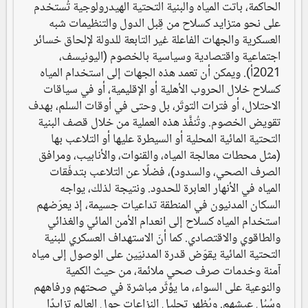
الحاكمة، باتت المياه والبنية التحتية الهيدرولوجية تُستخدم
على نحو متزايد كسلاح من قِبل الدول والتنظيمات شبه
العسكرية والجهات الفاعلة غير التابعة للدولة لإلحاق خسائر
اجتماعية واقتصادية وسياسية بالخصوم (اليونيسف،
2021أ). ويمكن أن تعمد هذه الجهات إلى استخدام المياه
كسلاح خلال الحروب الأهلية أو الإقليمية، أو في سياقات
الاحتلال، أو فترات التوتّر، بل وحتى في أوقات السلم، بهدف
تقويض الخصوم. وتُنفَّذ هذه العملية من خلال قصف البنية
التحتية المائية المحلية أو السيطرة عليها أو التلاعب بها
(مثل محطات معالجة المياه، والقنوات، والأنابيب، ومرافق
الصرف الصحي، والسدود)، فضلًا عن التلاعب بتدفّقات
المياه في الأنهار العابرة للحدود. ونتيجة لذلك، يواجه
السكان المدنيون في المنطقة تداعيات جسيمة، إذ يعرّضهم
استخدام المياه كسلاح إلى انعدام الأمن المائي والغذائي
والطاقوي والاقتصادي. كما أنّ الاستهداف العسكري للبنية
التحتية المائية يقوّض قدرة المدنيّين على الوصول إلى مياه
آمنة وخدمات صرف صحي ملائمة، من حيث الكمية
والنوعية على السواء، ما يؤثّر مباشرة في صحتهم ورفاههم
وسُبُل عيشهم. ويُظهر تحليل النزاعات حول العالم تزايدًا